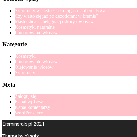
Szampony w kostce – ekologiczna alternatywa
Czy warto sięgać po dezodorant w kremie?
Masło shea – pielęgnacja skóry i włosów
Kosmetyki naturalne
Laminowanie włosów
Kategorie
Kosmetyki
Laminowanie włosów
Olejowanie włosów
Szampony
Meta
Zaloguj się
Kanał wpisów
Kanał komentarzy
WordPress.org
Eraminerals.pl 2021
Theme by Yangiz