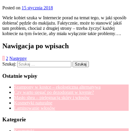
Posted on
15 stycznia 2018
Wiele kobiet szuka w Internecie porad na temat tego, w jaki sposób
dobierać pędzle do makijażu. Faktycznie, może to stanowić jakiś
tam problem, chociaż z drugiej strony – trzeba życzyć każdej
kobiecie na tym świecie, aby miała wyłącznie takie problemy….
Nawigacja po wpisach
1
2
Następny
Szukaj:
Ostatnie wpisy
Szampony w kostce – ekologiczna alternatywa
Czy warto sięgać po dezodorant w kremie?
Masło shea – pielęgnacja skóry i włosów
Kosmetyki naturalne
Laminowanie włosów
Kategorie
Kosmetyki